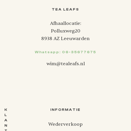
TEA LEAFS
Afhaallocatie:
Polluxweg20
8938 AZ Leeuwarden
Whatsapp: 06-35677675
wim@tealeafs.nl
K
INFORMATIE
L
A
Wederverkoop
N
T