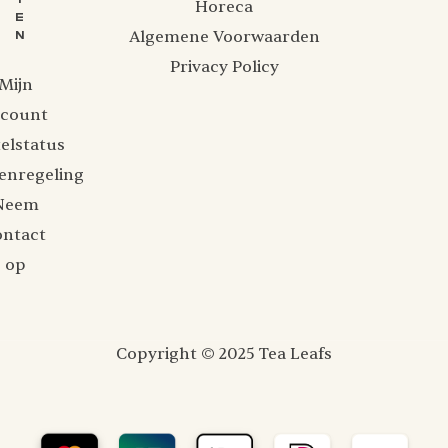
Horeca
E
Algemene Voorwaarden
N
Privacy Policy
Mijn
ccount
elstatus
enregeling
Neem
ontact
op
Copyright © 2025 Tea Leafs