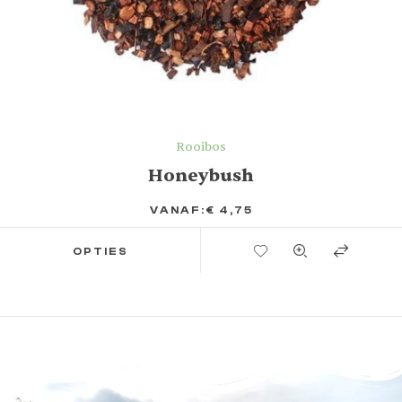
Rooibos
Honeybush
VANAF:
€
4,75
TOEVOEGEN AAN VERLANGLIJST
OPTIES