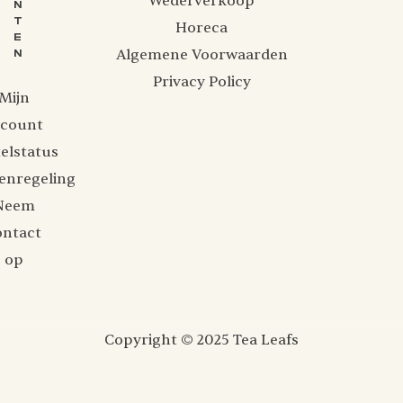
Wederverkoop
N
T
Horeca
E
Algemene Voorwaarden
N
Privacy Policy
Mijn
ccount
elstatus
enregeling
Neem
ontact
op
Copyright © 2025 Tea Leafs