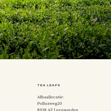
TEA LEAFS
Afhaallocatie:
Polluxweg20
8938 AZ Leeuwarden