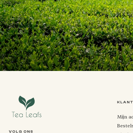
KLAN
Mijn a
Bestel
VOLG ONS