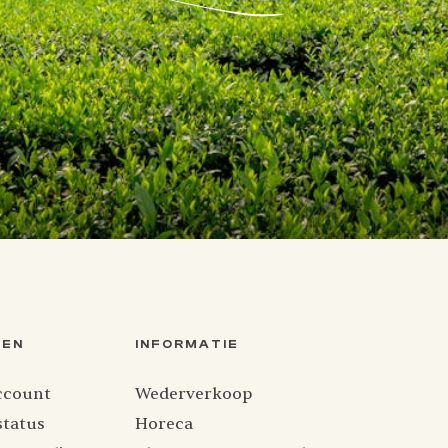
TEN
INFORMATIE
ccount
Wederverkoop
status
Horeca