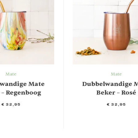
Mate
Mate
wandige Mate
Dubbelwandige 
 – Regenboog
Beker – Rosé
€
32,95
€
32,95
IN WINKELMAND
IN WINKELMAND