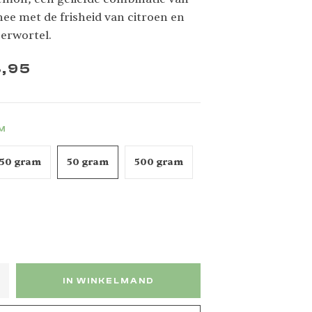
hee met de frisheid van citroen en
erwortel.
,95
AM
250 gram
50 gram
500 gram
IN WINKELMAND