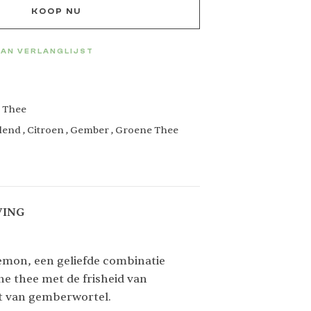
KOOP NU
AN VERLANGLIJST
 Thee
lend
,
Citroen
,
Gember
,
Groene Thee
VING
emon, een geliefde combinatie
ne thee met de frisheid van
it van gemberwortel.