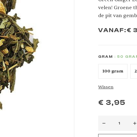
velen! Groene t
de pit van gemb
VANAF:
€
3
GRAM
: 50 GR
100 gram
Wissen
€
3,95