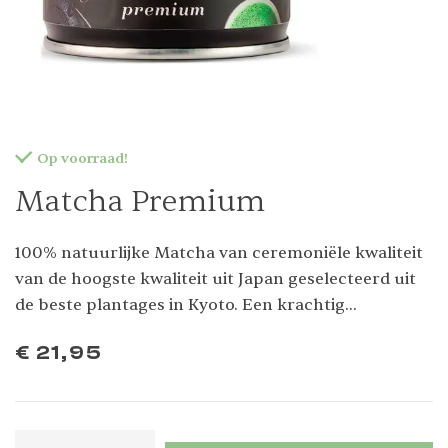
Op voorraad!
Matcha Premium
100% natuurlijke Matcha van ceremoniële kwaliteit
van de hoogste kwaliteit uit Japan geselecteerd uit
de beste plantages in Kyoto. Een krachtig
antioxidant-rijk drankje dat energie levert, de
€
21,95
stofwisseling versnelt en de bloedsuikerspiegel
regelt. Geen kleurstoffen, conserveringsmiddelen of
suiker toegevoegd. Drink hem puur of maak er een
matcha latte van.