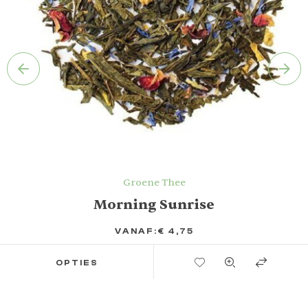
Groene Thee
Morning Sunrise
VANAF:
€
4,75
TOEVOEGEN AAN VERLANGLIJST
OPTIES