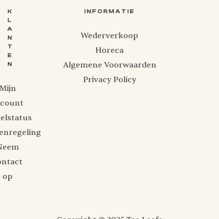
K
INFORMATIE
L
A
Wederverkoop
N
T
Horeca
E
Algemene Voorwaarden
N
Privacy Policy
Mijn
ccount
elstatus
enregeling
Neem
ontact
op