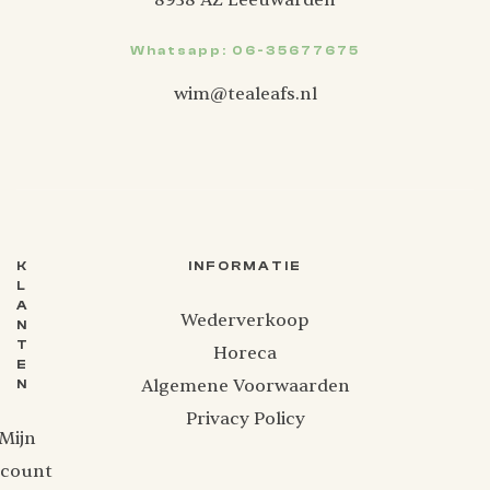
Whatsapp: 06-35677675
wim@tealeafs.nl
K
INFORMATIE
L
A
Wederverkoop
N
T
Horeca
E
Algemene Voorwaarden
N
Privacy Policy
Mijn
ccount