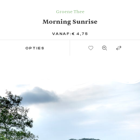
Groene Thee
Morning Sunrise
VANAF:
€
4,75
TOEVOEGEN AAN VERLANGLIJST
OPTIES