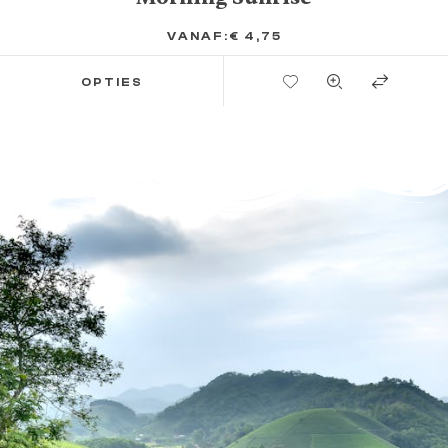
VANAF:
€
4,75
TOEVOEGEN AAN VERLANGLIJST
OPTIES