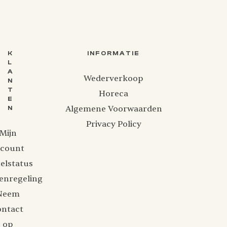
K
INFORMATIE
L
A
Wederverkoop
N
T
Horeca
E
Algemene Voorwaarden
N
Privacy Policy
Mijn
ccount
elstatus
enregeling
Neem
ontact
op