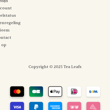
Mijn
ccount
elstatus
enregeling
Neem
ontact
op
Copyright © 2025 Tea Leafs