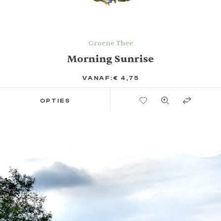
Groene Thee
Morning Sunrise
VANAF:
€
4,75
TOEVOEGEN AAN VERLANGLIJST
OPTIES