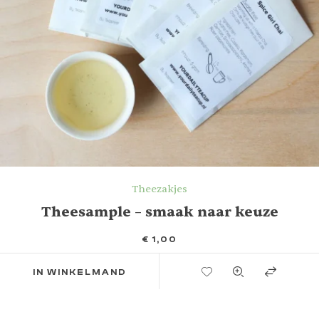
Theezakjes
Theesample – smaak naar keuze
€
1,00
TOEVOEGEN AAN VERLANGLIJST
IN WINKELMAND