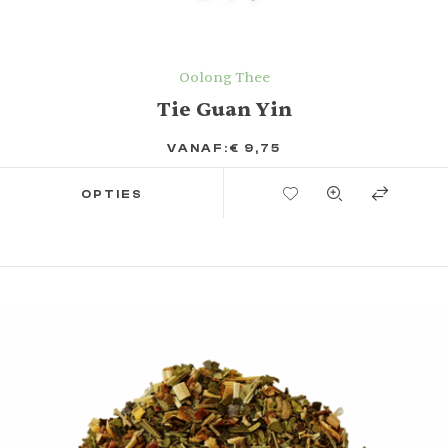
Oolong Thee
Tie Guan Yin
VANAF:
€
9,75
TOEVOEGEN AAN VERLANGLIJST
OPTIES