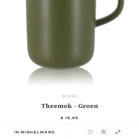
Servies
Theemok – Groen
€
19,95
TOEVOEGEN AAN VERLANGLIJST
IN WINKELMAND