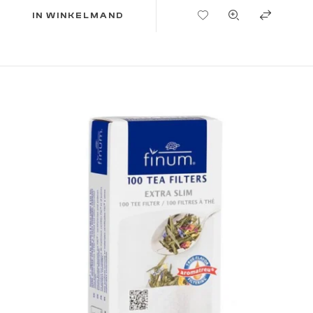
TOEVOEGEN AAN VERLANGLIJST
IN WINKELMAND