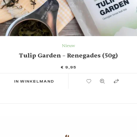
Nieuw
Tulip Garden – Renegades (50g)
€
9,95
TOEVOEGEN AAN VERLANGLIJST
IN WINKELMAND