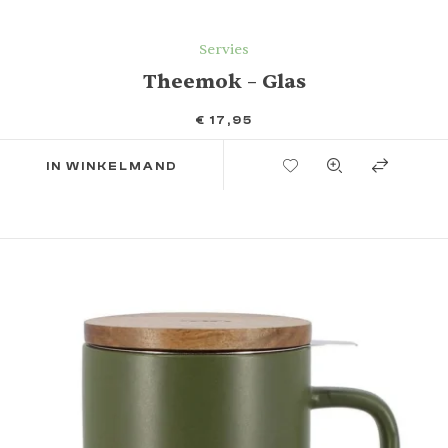
Servies
Theemok – Glas
€
17,95
TOEVOEGEN AAN VERLANGLIJST
IN WINKELMAND