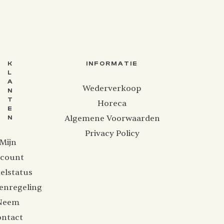
K
INFORMATIE
L
A
Wederverkoop
N
T
Horeca
E
Algemene Voorwaarden
N
Privacy Policy
Mijn
ccount
elstatus
enregeling
Neem
ontact