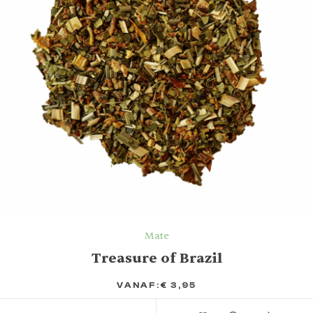
Mate
Treasure of Brazil
VANAF:
€
3,95
TOEVOEGEN AAN VERLANGLIJST