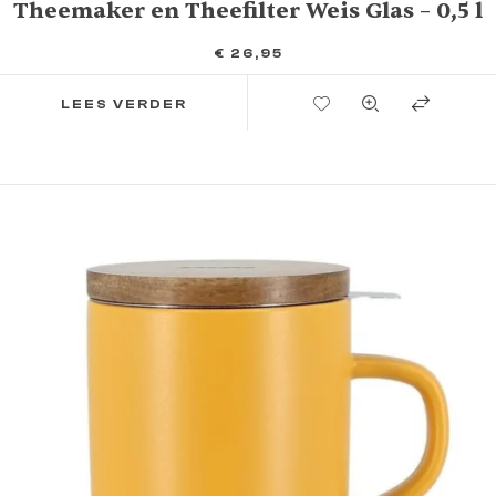
Theemaker en Theefilter Weis Glas – 0,5 l
€
26,95
TOEVOEGEN AAN VERLANGLIJST
LEES VERDER