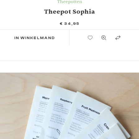
Theepotten
Theepot Sophia
€
34,95
TOEVOEGEN AAN VERLANGLIJST
IN WINKELMAND