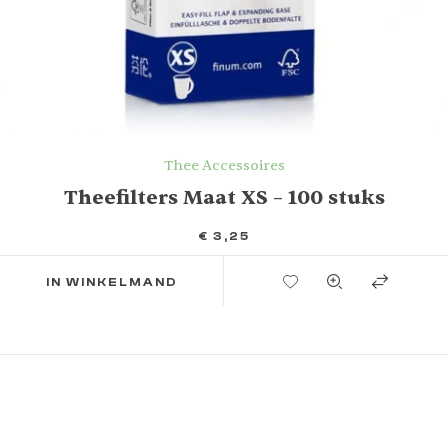
Thee Accessoires
Theefilters Maat XS – 100 stuks
€
3,25
TOEVOEGEN AAN VERLANGLIJST
IN WINKELMAND