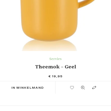
Servies
Theemok – Geel
€
19,95
TOEVOEGEN AAN VERLANGLIJST
IN WINKELMAND