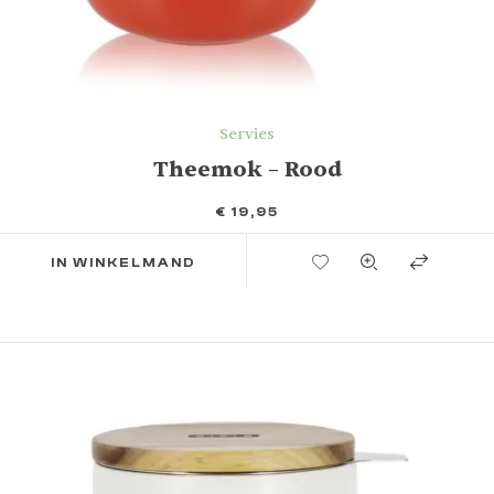
Servies
Theemok – Rood
€
19,95
TOEVOEGEN AAN VERLANGLIJST
IN WINKELMAND