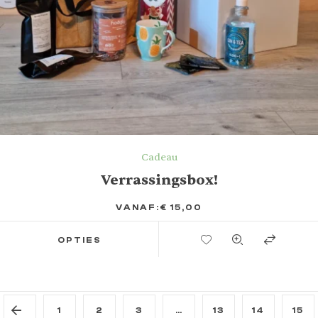
Cadeau
Verrassingsbox!
VANAF:
€
15,00
TOEVOEGEN AAN VERLANGLIJST
OPTIES
1
2
3
…
13
14
15