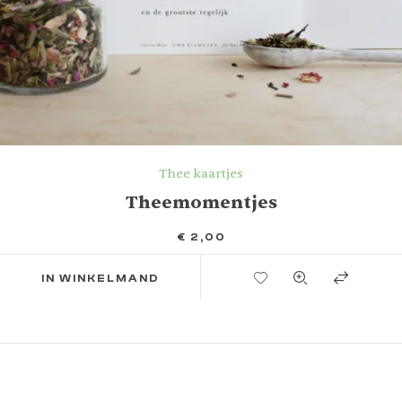
Thee kaartjes
Theemomentjes
€
2,00
TOEVOEGEN AAN VERLANGLIJST
IN WINKELMAND