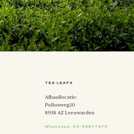
TEA LEAFS
Afhaallocatie:
Polluxweg20
8938 AZ Leeuwarden
Whatsapp: 06-35677675