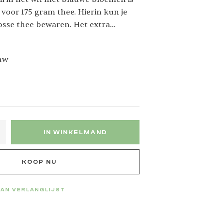
 voor 175 gram thee. Hierin kun je
losse thee bewaren. Het extra
uit goed af waardoor de thee lang
 Ook in blauw verkrijgbaar, leuk als
auw
IN WINKELMAND
KOOP NU
AN VERLANGLIJST