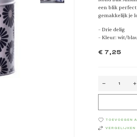
een blik perfect
gemakkelijk je 
binnendeksel sl
– Drie delig
houdbaar blijft.
– Kleur: wit/bl
set!
€
7,25
TOEVOEGEN A
VERGELIJKEN