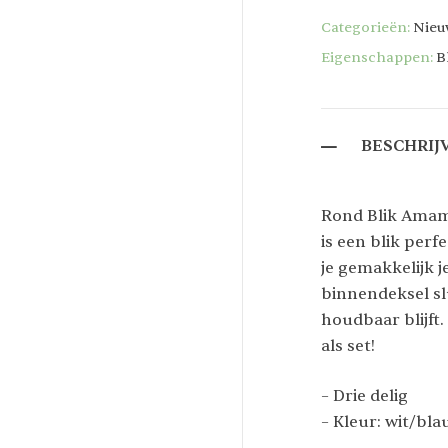
Categorieën:
Nie
Eigenschappen:
B
BESCHRIJ
Rond Blik Amam
is een blik perf
je gemakkelijk j
binnendeksel sl
houdbaar blijft.
als set!
– Drie delig
– Kleur: wit/bl