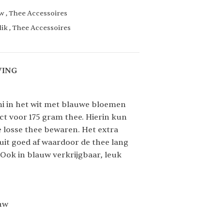
uw
,
Thee Accessoires
lik
,
Thee Accessoires
VING
i in het wit met blauwe bloemen
ect voor 175 gram thee. Hierin kun
e losse thee bewaren. Het extra
uit goed af waardoor de thee lang
 Ook in blauw verkrijgbaar, leuk
auw