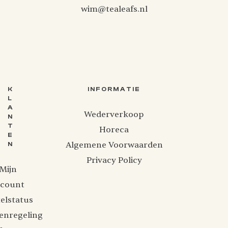
wim@tealeafs.nl
K
INFORMATIE
L
A
Wederverkoop
N
T
Horeca
E
Algemene Voorwaarden
N
Privacy Policy
Mijn
ccount
elstatus
enregeling