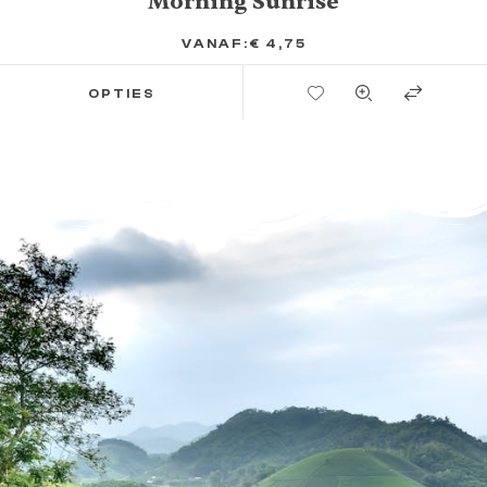
Morning Sunrise
VANAF:
€
4,75
TOEVOEGEN AAN VERLANGLIJST
OPTIES