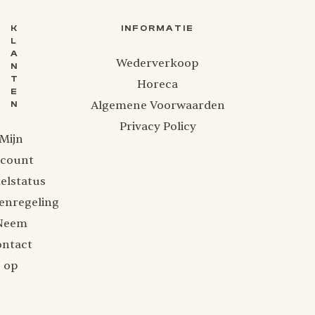
K
INFORMATIE
L
A
Wederverkoop
N
T
Horeca
E
Algemene Voorwaarden
N
Privacy Policy
Mijn
ccount
elstatus
enregeling
Neem
ontact
op