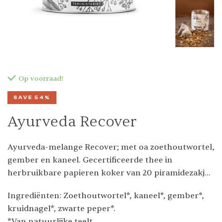
Op voorraad!
SAVE 54%
Ayurveda Recover
Ayurveda-melange Recover; met oa zoethoutwortel,
gember en kaneel. Gecertificeerde thee in
herbruikbare papieren koker van 20 piramidezakjes
(20 x 1,5 g).
Ingrediënten: Zoethoutwortel*, kaneel*, gember*,
kruidnagel*, zwarte peper*.
*Van natuurlijke teelt.