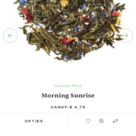
Groene Thee
Morning Sunrise
VANAF:
€
4,75
TOEVOEGEN AAN VERLANGLIJST
OPTIES