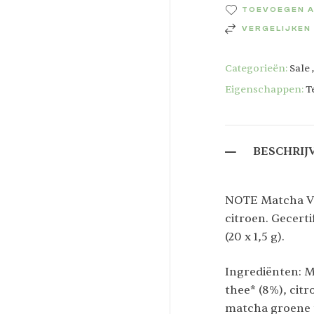
TOEVOEGEN A
VERGELIJKEN
Categorieën:
Sale
Eigenschappen:
T
BESCHRIJ
NOTE Matcha Ve
citroen. Gecerti
(20 x 1,5 g).
Ingrediënten: M
thee* (8%), cit
matcha groene 