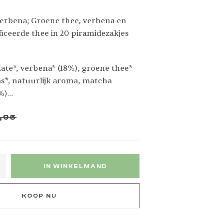
rbena; Groene thee, verbena en
ficeerde thee in 20 piramidezakjes
ate*, verbena* (18%), groene thee*
as*, natuurlijk aroma, matcha
%)
 teelt.
,95
IN WINKELMAND
KOOP NU