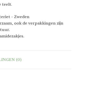
 teelt.
teriet – Zweden
urzaam, ook de verpakkingen zijn
tuur.
ramidezakjes.
INGEN (0)