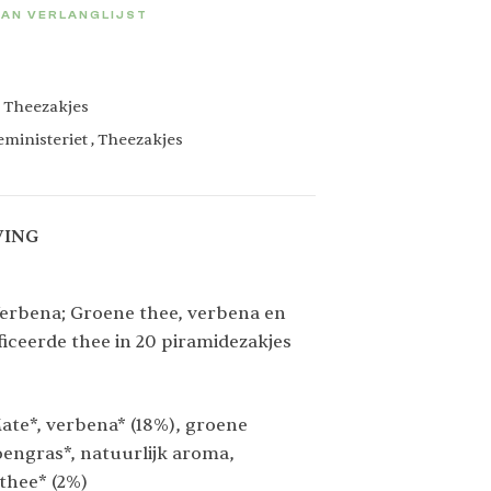
AN VERLANGLIJST
,
Theezakjes
eministeriet
,
Theezakjes
VING
rbena; Groene thee, verbena en
ficeerde thee in 20 piramidezakjes
ate*, verbena* (18%), groene
roengras*, natuurlijk aroma,
thee* (2%)