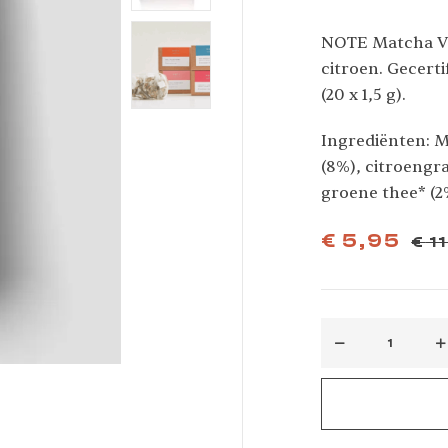
NOTE Matcha Ve
citroen. Gecerti
(20 x 1,5 g).
Ingrediënten: M
(8%), citroengr
groene thee* (2
*Van natuurlijke
€
5,95
€
11