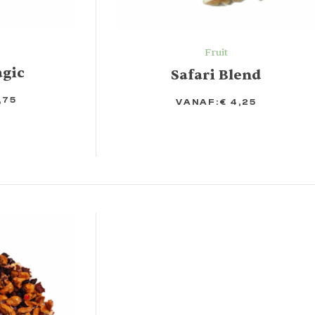
Fruit
agic
Safari Blend
,75
VANAF:
€
4,25
OPTIES