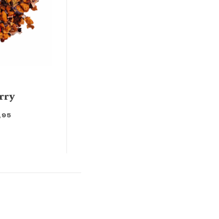
rry
,95