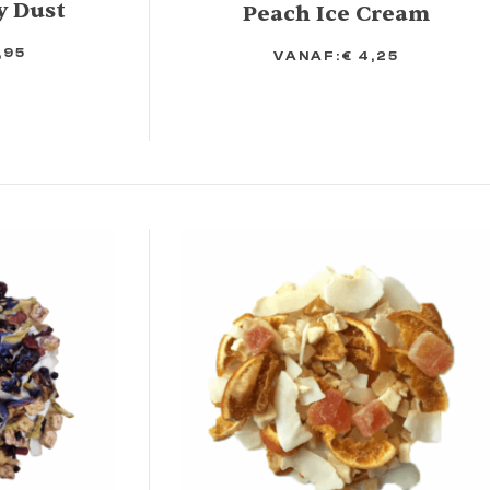
y Dust
Peach Ice Cream
,95
VANAF:
€
4,25
OPTIES