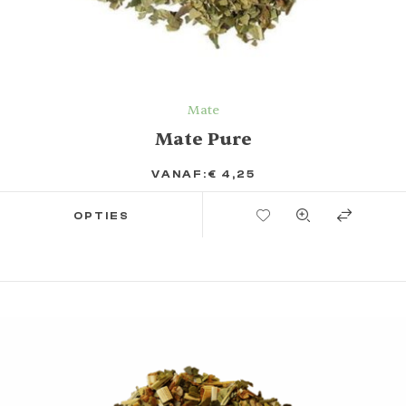
Mate
Mate Pure
VANAF:
€
4,25
TOEVOEGEN AAN VERLANGLIJST
OPTIES