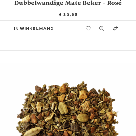
Dubbelwandige Mate Beker – Rosé
€
32,95
TOEVOEGEN AAN VERLANGLIJST
IN WINKELMAND