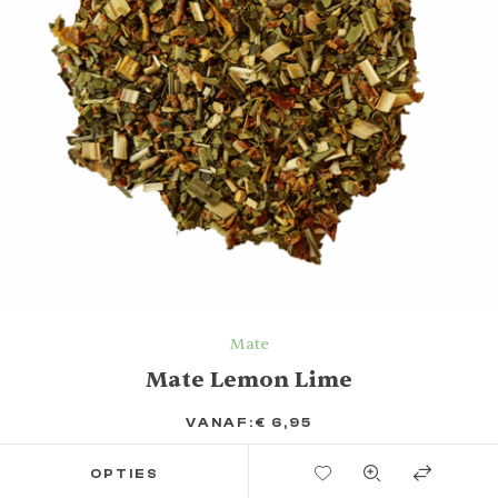
Mate
Mate Lemon Lime
VANAF:
€
6,95
TOEVOEGEN AAN VERLANGLIJST
OPTIES