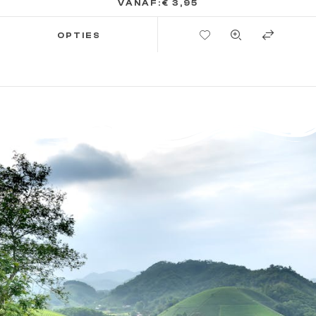
VANAF:
€
3,95
TOEVOEGEN AAN VERLANGLIJST
OPTIES