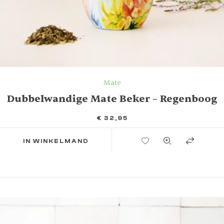
Mate
Dubbelwandige Mate Beker – Regenboog
€
32,95
TOEVOEGEN AAN VERLANGLIJST
IN WINKELMAND