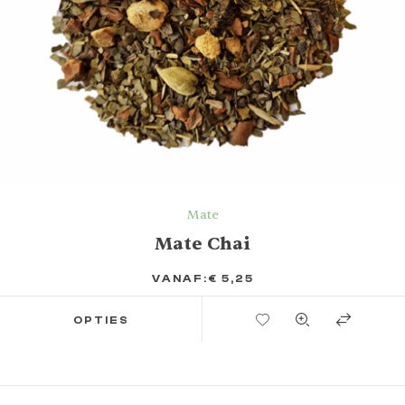
Mate
Mate Chai
VANAF:
€
5,25
TOEVOEGEN AAN VERLANGLIJST
OPTIES