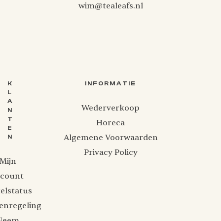
wim@tealeafs.nl
K
INFORMATIE
L
A
Wederverkoop
N
T
Horeca
E
Algemene Voorwaarden
N
Privacy Policy
Mijn
ccount
elstatus
enregeling
Neem