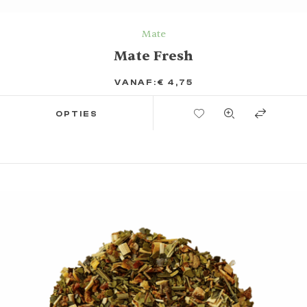
Mate
Mate Fresh
VANAF:
€
4,75
TOEVOEGEN AAN VERLANGLIJST
OPTIES