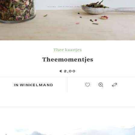
Thee kaartjes
Theemomentjes
€
2,00
TOEVOEGEN AAN VERLANGLIJST
IN WINKELMAND