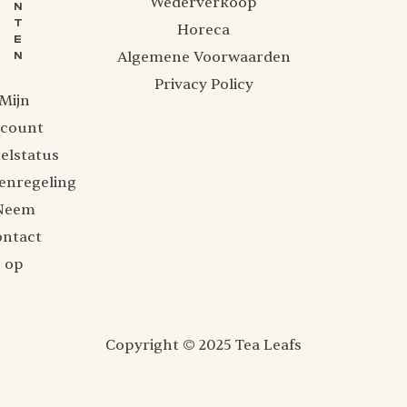
Wederverkoop
N
T
Horeca
E
Algemene Voorwaarden
N
Privacy Policy
Mijn
ccount
elstatus
enregeling
Neem
ontact
op
Copyright © 2025 Tea Leafs