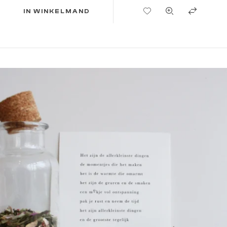
TOEVOEGEN AAN VERLANGLIJST
IN WINKELMAND