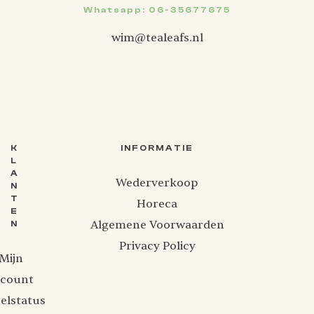
Whatsapp: 06-35677675
wim@tealeafs.nl
K
INFORMATIE
L
A
Wederverkoop
N
T
Horeca
E
Algemene Voorwaarden
N
Privacy Policy
Mijn
ccount
elstatus