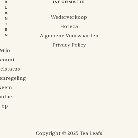
K
INFORMATIE
L
A
Wederverkoop
N
T
Horeca
E
Algemene Voorwaarden
N
Privacy Policy
Mijn
ccount
elstatus
enregeling
Neem
ontact
op
Copyright © 2025 Tea Leafs