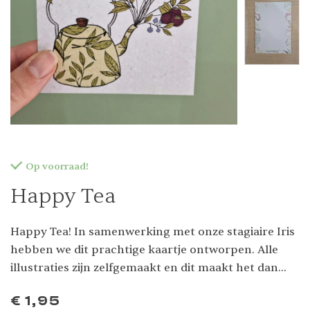
Op voorraad!
Happy Tea
Happy Tea! In samenwerking met onze stagiaire Iris
hebben we dit prachtige kaartje ontworpen. Alle
illustraties zijn zelfgemaakt en dit maakt het dan
ook een bijzondere kaart. Lekker vrolijk! Verstuur
€
1,95
hem als kaart of stop hem in een lijstje en hang het