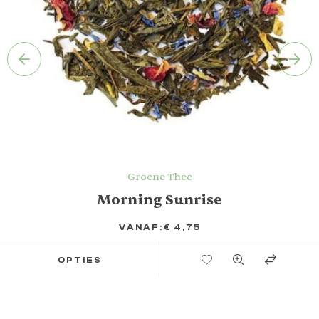
Groene Thee
Morning Sunrise
VANAF:
€
4,75
TOEVOEGEN AAN VERLANGLIJST
OPTIES