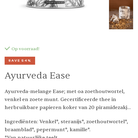
Op voorraad!
SAVE 54%
Ayurveda Ease
Ayurveda-melange Ease; met oa zoethoutwortel,
venkel en zoete munt. Gecertificeerde thee in
herbruikbare papieren koker van 20 piramidezakjes
(20 x 1,5 g).
Ingrediënten: Venkel*, steranijs*, zoethoutwortel*,
braamblad*, pepermunt*, kamille*.
*Van natuurlijke teelt.