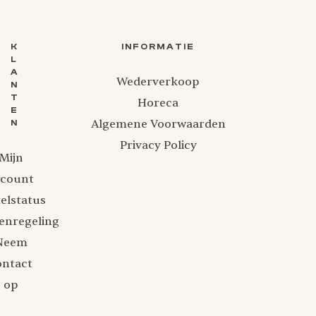
K
INFORMATIE
L
A
Wederverkoop
N
T
Horeca
E
Algemene Voorwaarden
N
Privacy Policy
Mijn
ccount
elstatus
enregeling
Neem
ontact
op