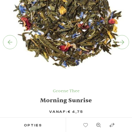
Groene Thee
Morning Sunrise
VANAF:
€
4,75
TOEVOEGEN AAN VERLANGLIJST
OPTIES